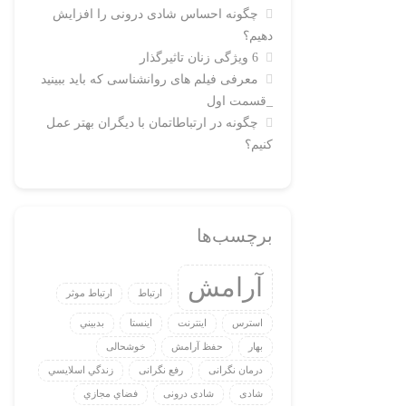
چگونه احساس شادی درونی را افزایش
دهیم؟
6 ویژگی زنان تاثیرگذار
معرفی فیلم های روانشناسی که باید ببینید
_قسمت اول
چگونه در ارتباطاتمان با دیگران بهتر عمل
کنیم؟
برچسب‌ها
آرامش
ارتباط
ارتباط موثر
استرس
اينترنت
اینستا
بدبيني
بهار
حفظ آرامش
خوشحالی
درمان نگرانی
رفع نگرانی
زندگي اسلايسي
شادی
شادی درونی
فضاي مجازي