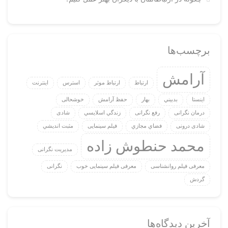
برچسب‌ها
آرامش
ارتباط
ارتباط موثر
استرس
اينترنت
اینستا
بدبيني
بهار
حفظ آرامش
خوشحالی
درمان نگرانی
رفع نگرانی
زندگي اسلايسي
شادی
شادی درونی
فضاي مجازي
فیلم سینمایی
مثبت انديشي
محمد حنطوش زاده
مدیریت نگرانی
معرفی فیلم روانشناسی
معرفی فیلم سینمایی خوب
نگرانی
گردش
آخرین دیدگاه‌ها